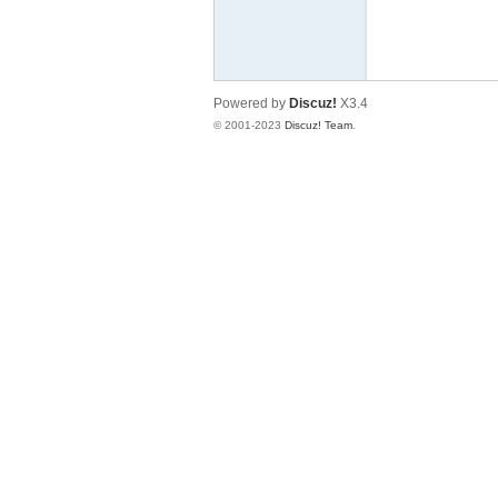
门
Powered by
Discuz!
X3.4
© 2001-2023
Discuz! Team
.
大
三