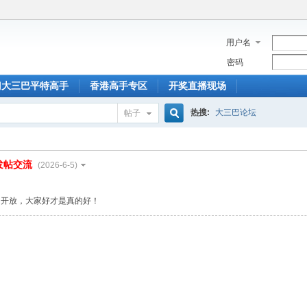
用户名
密码
门大三巴平特高手
香港高手专区
开奖直播现场
热搜:
大三巴论坛
帖子
搜
发帖交流
(2026-6-5)
索
由开放，大家好才是真的好！