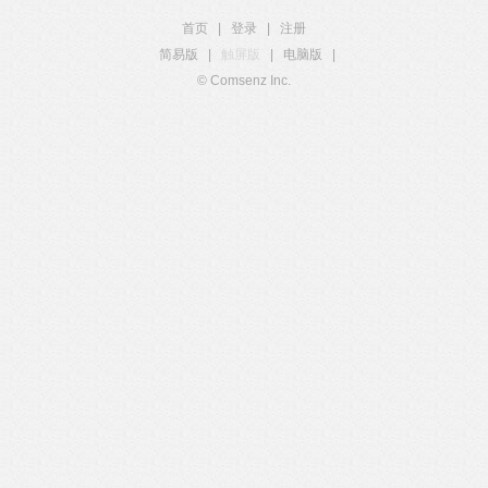
首页
|
登录
|
注册
简易版
|
触屏版
|
电脑版
|
© Comsenz Inc.